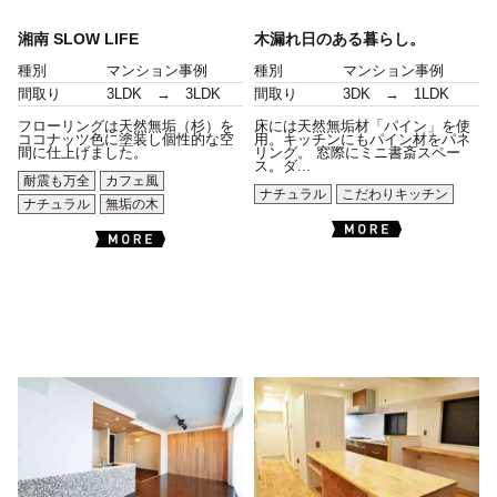
湘南 SLOW LIFE
木漏れ日のある暮らし。
種別
マンション事例
種別
マンション事例
間取り
3LDK → 3LDK
間取り
3DK → 1LDK
フローリングは天然無垢（杉）を
床には天然無垢材「パイン」を使
ココナッツ色に塗装し個性的な空
用。キッチンにもパイン材をパネ
間に仕上げました。
リング。 窓際にミニ書斎スペー
ス。ダ...
耐震も万全
カフェ風
ナチュラル
こだわりキッチン
ナチュラル
無垢の木