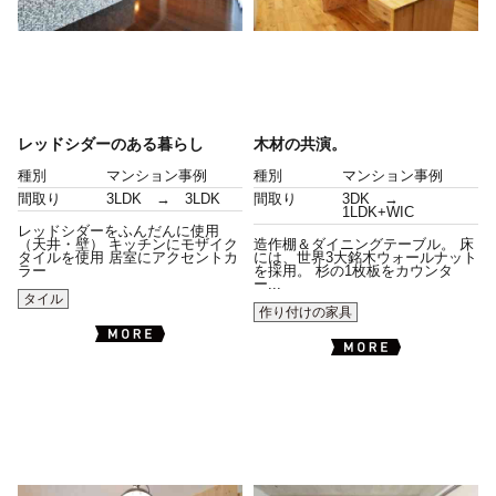
レッドシダーのある暮らし
木材の共演。
種別
マンション事例
種別
マンション事例
間取り
3LDK → 3LDK
間取り
3DK →
1LDK+WIC
レッドシダーをふんだんに使用
（天井・壁） キッチンにモザイク
造作棚＆ダイニングテーブル。 床
タイルを使用 居室にアクセントカ
には、世界3大銘木ウォールナット
ラー
を採用。 杉の1枚板をカウンタ
ー...
タイル
作り付けの家具