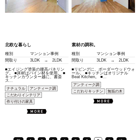
北欧な暮らし
素材の調和。
種別
マンション事例
種別
マンション事例
間取り
3LDK → 2LDK
間取り
3LDK → 2LDK
■エイジング塗装の腰高パネリン
■リビングに、ボーダーウッドウォ
グ。 ■床材はパイン材を使用。 ■
ール。 ■キッチンはオリジナル
キッチンカウンター越に、書斎
Beat Kitchen。 ■...
ス...
アンティーク調
ナチュラル
アンティーク調
こだわりキッチン
無垢の木
こだわりインテリア
作り付けの家具