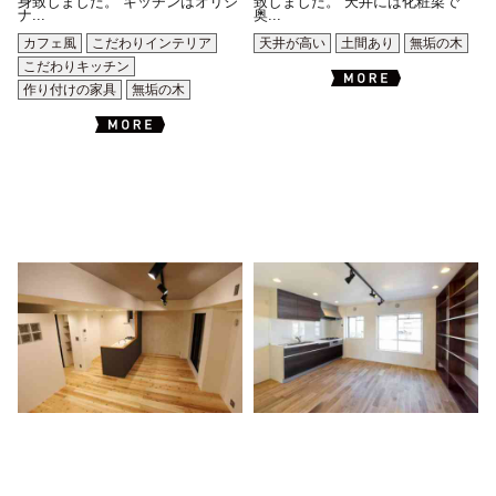
身致しました。 キッチンはオリジ
致しました。 天井には化粧梁で
ナ...
奥...
カフェ風
こだわりインテリア
天井が高い
土間あり
無垢の木
こだわりキッチン
作り付けの家具
無垢の木