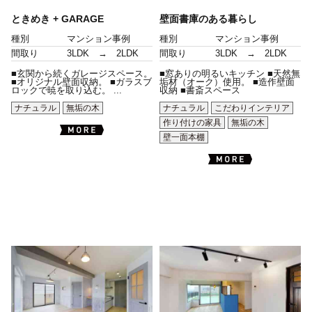
ときめき + GARAGE
壁面書庫のある暮らし
種別
マンション事例
種別
マンション事例
間取り
3LDK → 2LDK
間取り
3LDK → 2LDK
■玄関から続くガレージスペース。
■窓ありの明るいキッチン ■天然無
■オリジナル壁面収納。 ■ガラスブ
垢材（オーク）使用。 ■造作壁面
ロックで暁を取り込む。 ...
収納 ■書斎スペース
ナチュラル
無垢の木
ナチュラル
こだわりインテリア
作り付けの家具
無垢の木
壁一面本棚