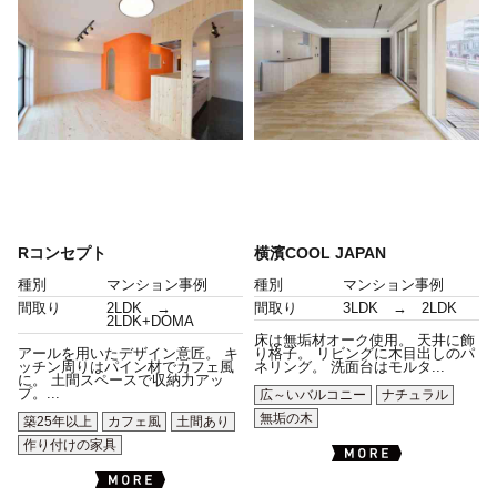
Rコンセプト
横濱COOL JAPAN
種別
マンション事例
種別
マンション事例
間取り
2LDK →
間取り
3LDK → 2LDK
2LDK+DOMA
床は無垢材オーク使用。 天井に飾
アールを用いたデザイン意匠。 キ
り格子。 リビングに木目出しのパ
ッチン周りはパイン材でカフェ風
ネリング。 洗面台はモルタ...
に。 土間スペースで収納力アッ
プ。...
広～いバルコニー
ナチュラル
無垢の木
築25年以上
カフェ風
土間あり
作り付けの家具