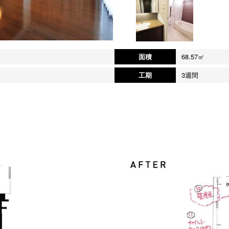
面積
68.57㎡
工期
3週間