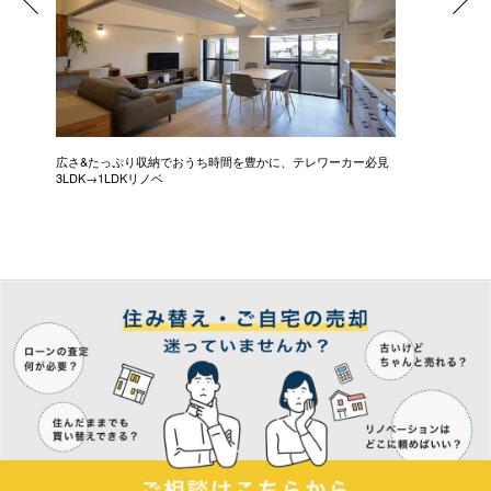
広さ&たっぷり収納でおうち時間を豊かに、テレワーカー必見
モデルは
3LDK→1LDKリノベ
にこだわっ