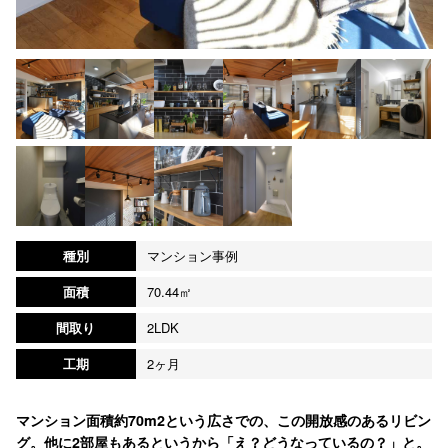
種別
マンション事例
面積
70.44㎡
間取り
2LDK
工期
2ヶ月
マンション面積約70m2という広さでの、この開放感のあるリビン
グ。他に2部屋もあるというから「え？どうなっているの？」と。