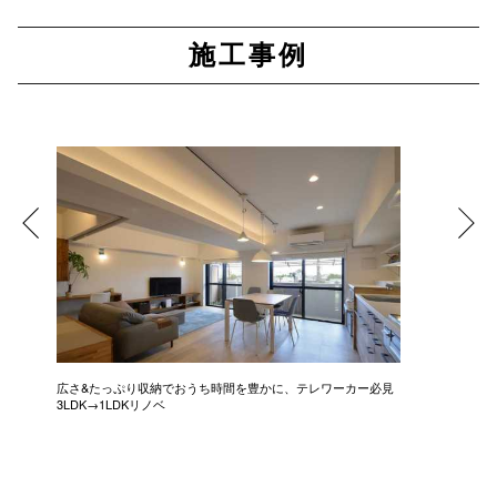
施工事例
広さ&たっぷり収納でおうち時間を豊かに、テレワーカー必見
モデルは
3LDK→1LDKリノベ
にこだわっ