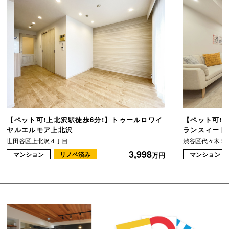
【ペット可!上北沢駅徒歩6分!】トゥールロワイ
【ペット可!
ヤルエルモア上北沢
ランスィート
世田谷区上北沢４丁目
渋谷区代々木２
3,998
マンション
リノベ済み
マンション
万円