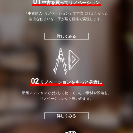
01
中古を買ってリノベーション
「中古購入+リノベーション」で
本当に叶えたかった
自由な住まいを、手が届く価格で
実現します。
詳しくみる
02
リノベーションをもっと身近に
新築マンションでは決して
使っていない素材や設備も、
リノベーションなら思いのまま。
詳しくみる