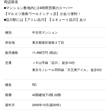
周辺環境
■マンション敷地内に24時間営業のスーパー
【マルエツ港南ワールドシティ店】があり便利！
■品川駅には【アトレ品川】【エキュート品川】あり
種別
中古売マンション
所在地
東京都港区港南４丁目
販売価格
11,998
万円 (税込)
交通
ＪＲ山手線「品川」
徒歩14分
東京モノレール羽田線「天王洲アイル」
徒歩5分
構造
RC
階層
42階建地下2階
22階
築年月
2005年10月(築20年)