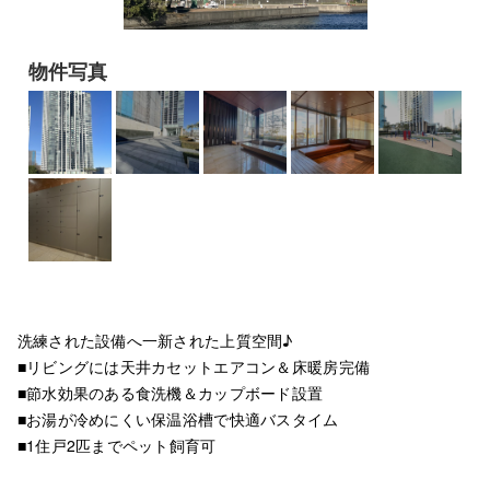
物件写真
洗練された設備へ一新された上質空間♪
■リビングには天井カセットエアコン＆床暖房完備
■節水効果のある食洗機＆カップボード設置
■お湯が冷めにくい保温浴槽で快適バスタイム
■1住戸2匹までペット飼育可