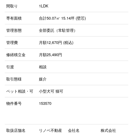
間取り
1LDK
専有面積
合計50.07㎡ 15.14坪 (壁芯)
管理形態
全部委託（常駐管理）
管理費
月額12,670円 (税込)
修繕積立金
月額25,490円
引渡
相談
取引態様
媒介
ペット相談・可
小型犬可
猫可
物件番号
153570
取扱店舗名
リノベ不動産
会社名
株式会社