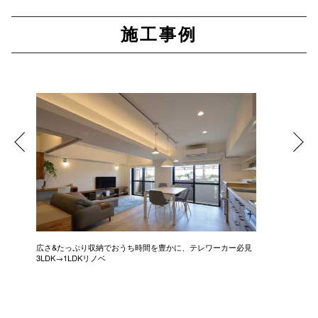
施工事例
広さ&たっぷり収納でおうち時間を豊かに、テレワーカー必見
モデルは
3LDK→1LDKリノベ
にこだわっ