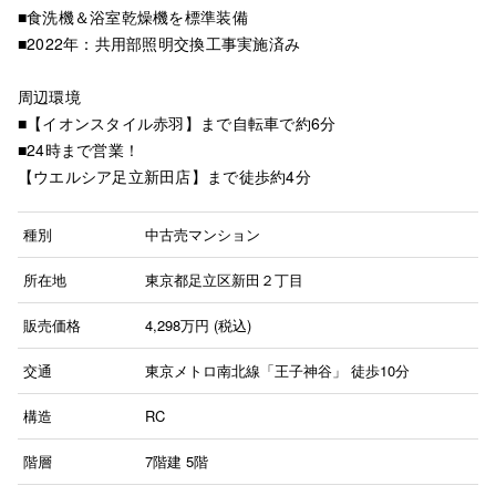
■食洗機＆浴室乾燥機を標準装備
■2022年：共用部照明交換工事実施済み
周辺環境
■【イオンスタイル赤羽】まで自転車で約6分
■24時まで営業！
【ウエルシア足立新田店】まで徒歩約4分
種別
中古売マンション
所在地
東京都足立区新田２丁目
販売価格
4,298
万円 (税込)
交通
東京メトロ南北線「王子神谷」
徒歩10分
構造
RC
階層
7階建
5階