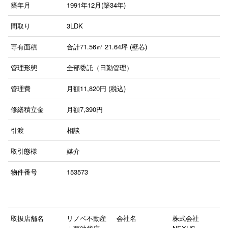
築年月
1991年12月(築34年)
間取り
3LDK
専有面積
合計71.56㎡ 21.64坪 (壁芯)
管理形態
全部委託（日勤管理）
管理費
月額11,820円 (税込)
修繕積立金
月額7,390円
引渡
相談
取引態様
媒介
物件番号
153573
取扱店舗名
リノベ不動産
会社名
株式会社