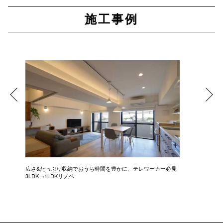
施工事例
広さ&たっぷり収納でおうち時間を豊かに、テレワーカー必見
モデルは
3LDK→1LDKリノベ
にこだわっ