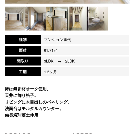
種別
マンション事例
面積
61.71㎡
間取り
3LDK → 2LDK
工期
1.5ヶ月
床は無垢材オーク使用。
天井に飾り格子。
リビングに木目出しのパネリング。
洗面台はモルタルカウンター。
備長炭珪藻土使用