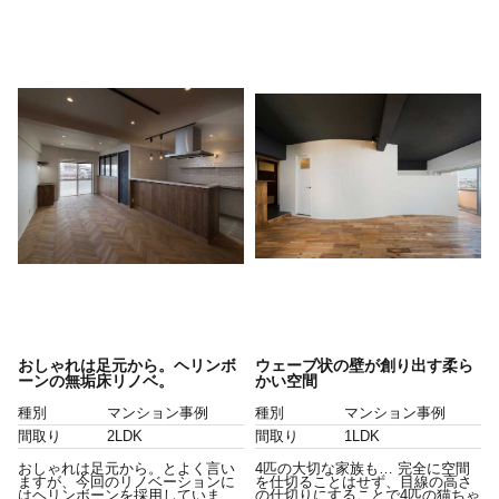
おしゃれは足元から。ヘリンボ
ウェーブ状の壁が創り出す柔ら
ーンの無垢床リノベ。
かい空間
種別
マンション事例
種別
マンション事例
間取り
2LDK
間取り
1LDK
おしゃれは足元から。とよく言い
4匹の大切な家族も… 完全に空間
ますが、今回のリノベーションに
を仕切ることはせず、目線の高さ
はヘリンボーンを採用していま
の仕切りにすることで4匹の猫ちゃ