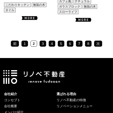
カフェ風
ナチュラル
こだわりキッチン
無垢の木
ガラスブロック
無垢の木
タイル
スローライフ
前
1
2
3
4
5
6
7
8
次
会社紹介
選ばれる理由
コンセプト
リノベ不動産の特徴
会社概要
リノベーションメニュー
メンバー紹介