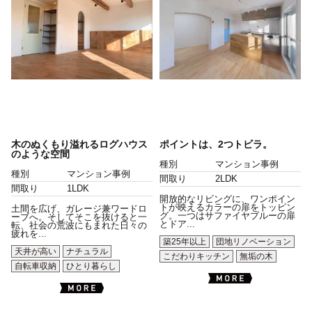
木のぬくもり溢れるログハウス
ポイントは、2つトビラ。
のような空間
種別
マンション事例
種別
マンション事例
間取り
2LDK
間取り
1LDK
開放的なリビングに、ワンポイン
トが映えるカラーの扉をトッピン
土間を広げ、ガレージ兼ワードロ
グ。一つはサファイヤブルーの扉
ーブへ。そしてそこを抜けると一
とドア...
転、社会の荒波にもまれた日々の
疲れを...
築25年以上
団地リノベーション
天井が高い
ナチュラル
こだわりキッチン
無垢の木
自転車収納
ひとり暮らし