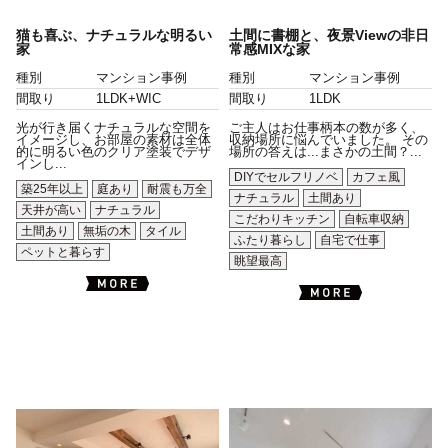
猫も喜ぶ、ナチュラルな明るい
土間に書棚と、夜景Viewの非日
家
常感MIXな家
種別
マンション事例
種別
マンション事例
間取り
1LDK+WIC
間取り
1LDK
光が行き届くナチュラルな空間を
ご主人はお仕事柄本の数が多く、
イメージし、お部屋の素材は全体
収納場所に悩んでいました。 その
的に明るい色のクリア塗装でデザ
場所の答えは...まさかの土間？...
インし...
DIYでセルフリノベ
カフェ風
築25年以上
庭あり
耐震も万全
ナチュラル
土間あり
天井が高い
ナチュラル
こだわりキッチン
自転車収納
土間あり
無垢の木
タイル
ふたり暮らし
自宅で仕事
ペットと暮らす
眺望最高