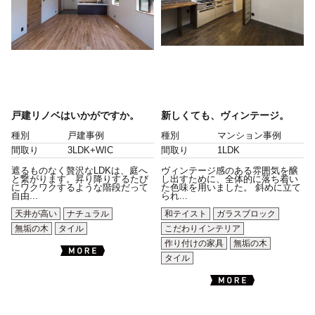
戸建リノベはいかがですか。
新しくても、ヴィンテージ。
種別
戸建事例
種別
マンション事例
間取り
3LDK+WIC
間取り
1LDK
遮るものなく贅沢なLDKは、庭へ
ヴィンテージ感のある雰囲気を醸
と繋がります。昇り降りするたび
し出すために、全体的に落ち着い
にワクワクするような階段だって
た色味を用いました。 斜めに立て
自由...
られ...
天井が高い
ナチュラル
和テイスト
ガラスブロック
無垢の木
タイル
こだわりインテリア
作り付けの家具
無垢の木
タイル