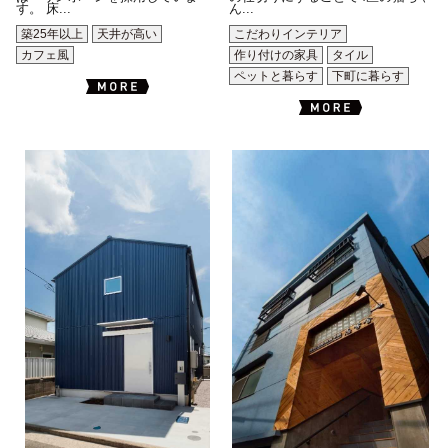
す。 床...
ん...
築25年以上
天井が高い
こだわりインテリア
カフェ風
作り付けの家具
タイル
ペットと暮らす
下町に暮らす