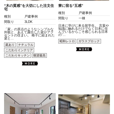
“木の質感”を大切にした注文住
寮に宿る“五感”
宅
種別
戸建事例
種別
戸建事例
間取り
一棟
間取り
3LDK
日本に学びに来る留学生。 言葉や
知識に触れるだけでなく日本に住
「家」の原点のようなシンプルな
んでいるからこそ感じられる日本
外観と、あえて露出した梁がアク
の“...
セントの住まい。 格子に組まれた
梁と...
昭和レトロ
ガラスブロック
庭あり
ナチュラル
こだわりインテリア
こだわりキッチン
眺望最高