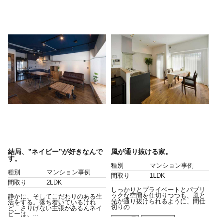
結局、”ネイビー”が好きなんで
風が通り抜ける家。
す。
種別
マンション事例
種別
マンション事例
間取り
1LDK
間取り
2LDK
しっかりとプライベートとパブリ
ックな空間を仕切りつつも、風と
静かに、そしてこだわりのある生
光が通り抜けられるように、間仕
活をする。落ち着いているけれ
切りの...
ど、さりげない主張があるんネイ
ビーは、...