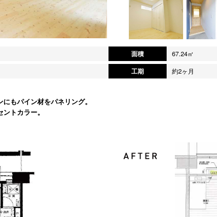
面積
67.24㎡
工期
約2ヶ月
ンにもパイン材をパネリング。
セントカラー。