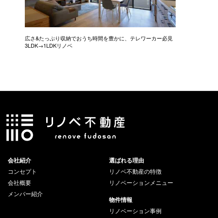
広さ&たっぷり収納でおうち時間を豊かに、テレワーカー必見
モデルは
3LDK→1LDKリノベ
にこだわっ
会社紹介
選ばれる理由
コンセプト
リノベ不動産の特徴
会社概要
リノベーションメニュー
メンバー紹介
物件情報
リノベーション事例