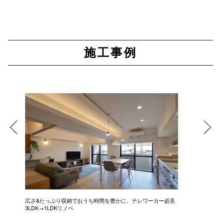
施工事例
広さ&たっぷり収納でおうち時間を豊かに、テレワーカー必見
モデルは
3LDK→1LDKリノベ
にこだわっ