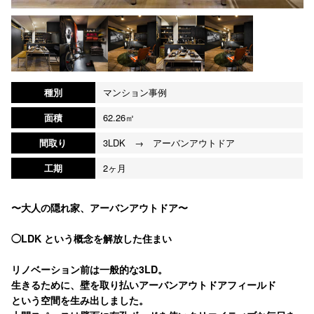
種別
マンション事例
面積
62.26㎡
間取り
3LDK → アーバンアウトドア
工期
2ヶ月
〜大人の隠れ家、アーバンアウトドア〜
◯LDK という概念を解放した住まい
リノベーション前は一般的な3LD。
生きるために、壁を取り払いアーバンアウトドアフィールド
という空間を生み出しました。