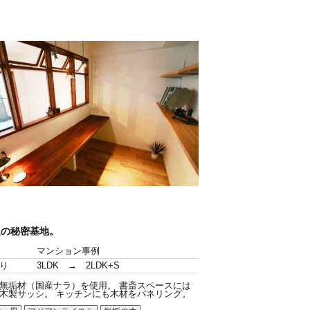
人の秘密基地。
マンション事例
り
3LDK → 2LDK+S
無垢材（国産ナラ）を使用。 書斎スペースには
木製サッシ。 キッチンにも木材をパネリング。