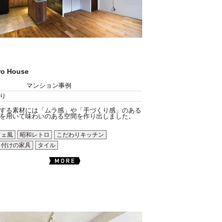
ro House
マンション事例
り
する素材には「ムラ感」や「手づくり感」のある
を用いて味わいのある空間を作り出しました。
フェ風
昭和レトロ
こだわりキッチン
り付けの家具
タイル