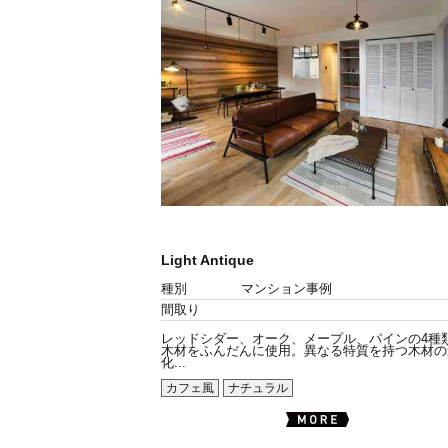
Light Antique
種別
マンション事例
間取り
レッドシダー、オーク、メープル、パインの4種
木材をふんだんに使用。異なる特質を持つ木材の
化...
カフェ風
ナチュラル