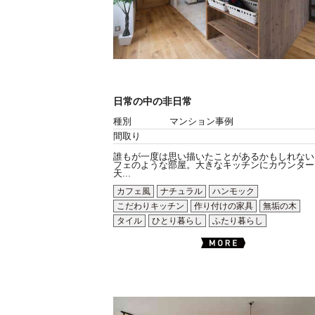
日常の中の非日常
種別
マンション事例
間取り
誰もが一度は思い描いたことがあるかもしれない
フェのような部屋。大きなキッチンにカウンター
天...
カフェ風
ナチュラル
ハンモック
こだわりキッチン
作り付けの家具
無垢の木
タイル
ひとり暮らし
ふたり暮らし