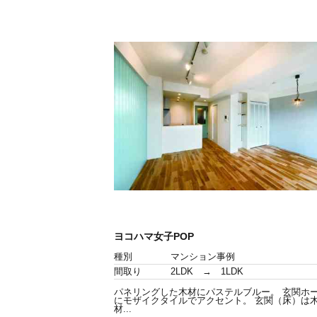
ヨコハマ女子POP
種別
マンション事例
間取り
2LDK → 1LDK
パネリングした木材にパステルブルー。 玄関ホ
にモザイクタイルでアクセント。 玄関（床）は
材...