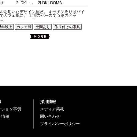
り
2LDK → 2LDK+DOMA
ルを用いたデザイン意匠。 キッチン周りはパイ
でカフェ風に。 土間スペースで収納力アッ
..
5年以上
カフェ風
土間あり
作り付けの家具
報
採用情報
ーション事例
メディア掲載
ト情報
問い合わせ
プライバシーポリシー