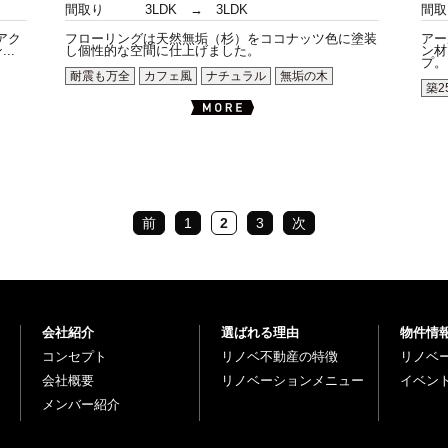
間取り
3LDK → 3LDK
間取
アク
フローリングは天然無垢（杉）をココナッツ色に塗装
アー
..
し個性的な空間に仕上げました。
ン材
プ。.
耐震も万全
カフェ風
ナチュラル
無垢の木
築2
前
1
2
3
次
会社紹介
選ばれる理由
物件情
コンセプト
リノベ不動産の特徴
リノベ
会社概要
リノベーションメニュー
イベン
メンバー紹介