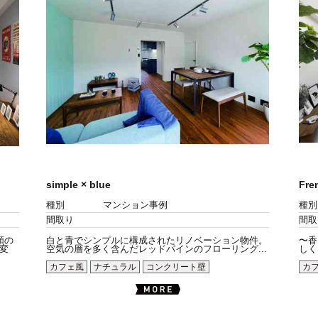
simple × blue
Fre
種別
マンション事例
種別
間取り
間取
類の
白と青でシンプルに構成されたリノベーション物件。
〜香
変
空気の層を多く含んだレッドパインのフローリング...
しく
カフェ風
ナチュラル
コンクリート壁
カ