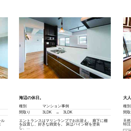
海辺の休日。
大
種別
マンション事例
種別
間取り
3LDK → 3LDK
間取
ール
エントランスはマリンランプでお出迎え。 廊下に棚
天然
木
を設置し、好きな雑貨を。 床はパイン材を塗装
特注
し、...