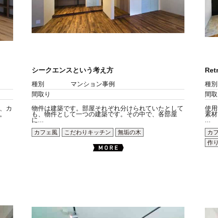
シークエンスという考え方
Ret
種別
マンション事例
種別
間取り
間取
、カ
物件は建築です。部屋それぞれ分けられていたとして
使用
。
も、物件として一つの建築です。その中で、各部屋
素材
に...
...
カフェ風
こだわりキッチン
無垢の木
カ
作